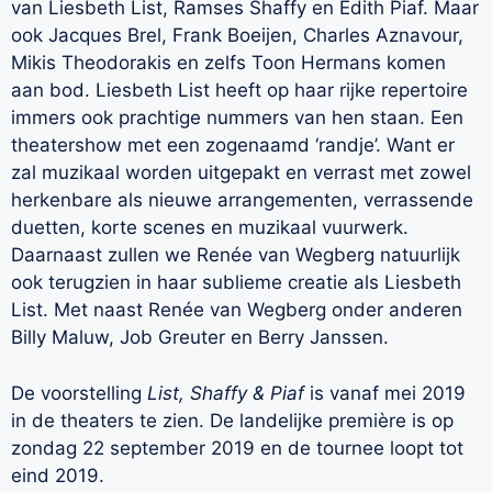
van Liesbeth List, Ramses Shaffy en Edith Piaf. Maar
ook Jacques Brel, Frank Boeijen, Charles Aznavour,
Mikis Theodorakis en zelfs Toon Hermans komen
aan bod. Liesbeth List heeft op haar rijke repertoire
immers ook prachtige nummers van hen staan. Een
theatershow met een zogenaamd ‘randje’. Want er
zal muzikaal worden uitgepakt en verrast met zowel
herkenbare als nieuwe arrangementen, verrassende
duetten, korte scenes en muzikaal vuurwerk.
Daarnaast zullen we Renée van Wegberg natuurlijk
ook terugzien in haar sublieme creatie als Liesbeth
List. Met naast Renée van Wegberg onder anderen
Billy Maluw, Job Greuter en Berry Janssen.
De voorstelling
List, Shaffy & Piaf
is vanaf mei 2019
in de theaters te zien. De landelijke première is op
zondag 22 september 2019 en de tournee loopt tot
eind 2019.