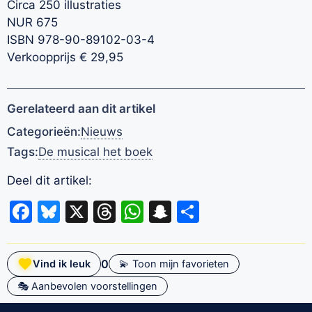
Circa 250 illustraties
NUR 675
ISBN 978-90-89102-03-4
Verkoopprijs € 29,95
Gerelateerd aan dit artikel
Categorieën:
Nieuws
Tags:
De musical het boek
Deel dit artikel:
Facebook
Bluesky
X
Threads
WhatsApp
Snapchat
Delen
0
Vind ik leuk
💫 Toon mijn favorieten
🎭 Aanbevolen voorstellingen