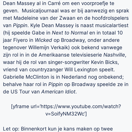
Dean Massey al in Carré om een voorproefje te
geven. Musicaljournaal was er bij aanwezig en sprak
met Madeleine van der Zwaan en de hoofdrolspelers
van
Pippin
. Kyle Dean Massey is naast musicalartiest
(hij speelde Gabe in
Next to Normal
en in totaal 10
jaar Fiyero in
Wicked
op Broadway, onder andere
tegenover Willemijn Verkaik) ook bekend vanwege
zijn rol in in de Amerikaanse televisieserie
Nashville
,
waar hij de rol van singer-songwriter Kevin Bicks,
vriend van countryzanger Will Lexington speelt.
Gabrielle McClinton is in Nederland nog onbekend;
behalve haar rol in
Pippin
op Broadway speelde ze in
de US Tour van
American Idiot
.
[yframe url=’https://www.youtube.com/watch?
v=SoifyNM32Wc’]
Let op: Binnenkort kun je kans maken op twee