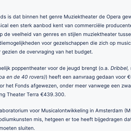
ds is dat binnen het genre Muziektheater de Opera ge
usical een sterk aanbod kent van commerciële producent
p de veelheid van genres en stijlen muziektheater tuss
mogelijkheden voor gezelschappen die zich op musical r
r gezien de overvraging van het budget.
elijk poppentheater voor de jeugd brengt (o.a.
Dribbel,
ba en de 40 rovers)
) heeft een aanvraag gedaan voor €
or het Fonds afgewezen, onder meer vanwege een zwakke
ing Theater Terra €439.300.
 Laboratorium voor Musicalontwikkeling in Amsterdam (
diumkunsten mis, hetgeen er toe heeft bijgedragen dat 
moeten sluiten.