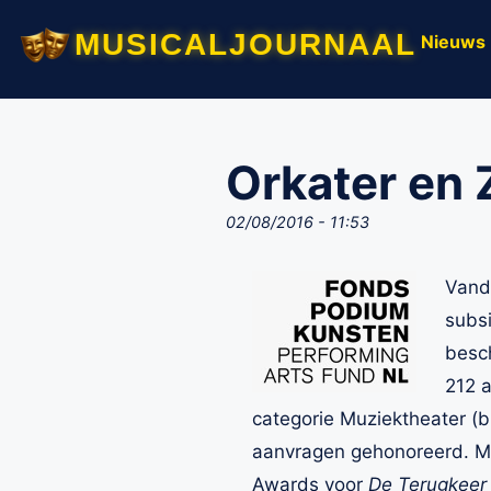
musicaljournaal
Nieuws
Orkater en 
02/08/2016 - 11:53
Vand
subsi
besch
212 a
categorie Muziektheater (
aanvragen gehonoreerd. Mee
Awards voor
De Terugkeer 