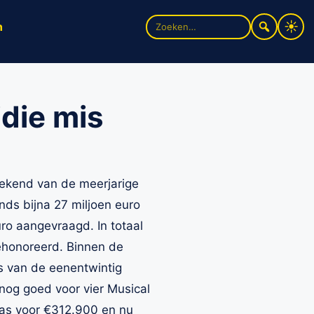
Zoek
n
naar:
die mis
kend van de meerjarige
onds bijna 27 miljoen euro
ro aangevraagd. In totaal
gehonoreerd. Binnen de
s van de eenentwintig
 nog goed voor vier Musical
 was voor €312.900 en nu