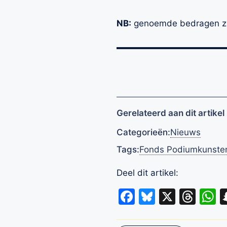
NB:
genoemde bedragen zij
Gerelateerd aan dit artikel
Categorieën:
Nieuws
Tags:
Fonds Podiumkunste
Deel dit artikel:
Facebook
Bluesky
X
Thr
W