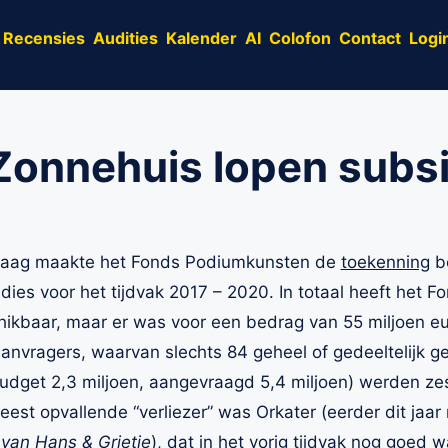
Recensies
Audities
Kalender
AI
Colofon
Contact
Logi
Zonnehuis lopen subsi
aag maakte het Fonds Podiumkunsten de
toekenning
be
dies voor het tijdvak 2017 – 2020. In totaal heeft het F
ikbaar, maar er was voor een bedrag van 55 miljoen eu
anvragers, waarvan slechts 84 geheel of gedeeltelijk 
budget 2,3 miljoen, aangevraagd 5,4 miljoen) werden ze
st opvallende “verliezer” was Orkater (eerder dit jaar
van Hans & Grietje
), dat in het vorig tijdvak nog goed