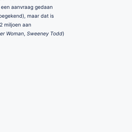
r een aanvraag gedaan
oegekend), maar dat is
,2 miljoen aan
ider Woman
,
Sweeney Todd
)