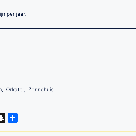
n per jaar.
n
,
Orkater
,
Zonnehuis
eads
hatsApp
Snapchat
Delen