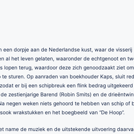
in een dorpje aan de Nederlandse kust, waar de visserij 
 al het leven gelaten, waaronder de echtgenoot en tw
os lopen terug, waardoor deze zich genoodzaakt ziet 
 te sturen. Op aanraden van boekhouder Kaps, sluit red
 zodat er bij een schipbreuk een flink bedrag uitgekeer
 de zestienjarige Barend (Robin Smits) en de drieëntwint
 Na negen weken niets gehoord te hebben van schip of 
lsook wrakstukken en het boegbeeld van “De Hoop”.
et name de muziek en de uitstekende uitvoering daarvan