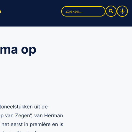
Zoek
n
naar:
ama op
oneelstukken uit de
op van Zegen”, van Herman
het eerst in première en is