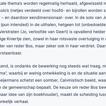
ikale thema’s worden regelmatig herhaald, afgewisseld
olo’s (netjes verdeeld over hoofd- en bijrollen worden 
” – en daardoor eendimensionaal- over. In de solo van J
(pun intended) in de uithalen, hetgeen tot (onbedoelde?
Verstraten (Jo, verloofde van Geert) is opvallend helder
ige Kniertje zien, zowel in haar rotsvaste overtuiging i
ter van reder Bos, maar zeker ook in haar verdriet. Daar
rstaanbaar.
ekend, is ondanks de bewerking nog steeds wat traag,
”, waarbij er weinig ontwikkeling is en de situatie aan
Heijermans schetst een somber, Calvinistisch beeld, waa
an de gemeenschap bepaalt. De keuze om reder Bos be
(naar idee van zijn boekhouder), maakt de scheiding t
nkelijk verhaal.