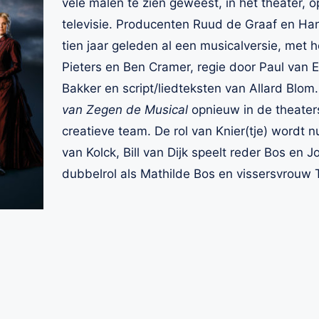
vele malen te zien geweest, in het theater, o
televisie. Producenten Ruud de Graaf en Ha
tien jaar geleden al een musicalversie, met h
Pieters en Ben Cramer, regie door Paul van 
Bakker en script/liedteksten van Allard Blom.
van Zegen de Musical
opnieuw in de theaters
creatieve team. De rol van Knier(tje) wordt 
van Kolck, Bill van Dijk speelt reder Bos en J
dubbelrol als Mathilde Bos en vissersvrouw 