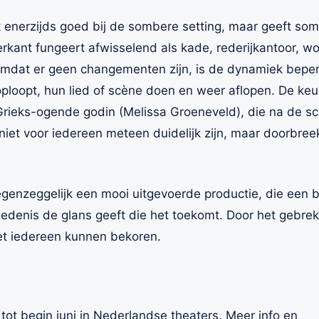
enerzijds goed bij de sombere setting, maar geeft soms
ierkant fungeert afwisselend als kade, rederijkantoor, 
mdat er geen changementen zijn, is de dynamiek beper
oploopt, hun lied of scène doen en weer aflopen. De k
Grieks-ogende godin (Melissa Groeneveld), die na de sc
l niet voor iedereen meteen duidelijk zijn, maar doorb
genzeggelijk een mooi uitgevoerde productie, die een be
edenis de glans geeft die het toekomt. Door het gebrek
et iedereen kunnen bekoren.
tot begin juni in Nederlandse theaters. Meer info en