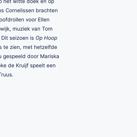
p het witte doek en op
ns Cornelissen brachten
oofdrollen voor Ellen
Ewijk, muziek van Tom
 Dit seizoen is
Op Hoop
 te zien, met hetzelfde
nu gespeeld door Mariska
oke de Kruijf speelt een
Truus.