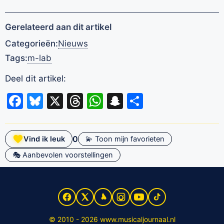
Gerelateerd aan dit artikel
Categorieën:
Nieuws
Tags:
m-lab
Deel dit artikel:
Facebook
Bluesky
X
Threads
WhatsApp
Snapchat
Delen
0
Vind ik leuk
💫 Toon mijn favorieten
🎭 Aanbevolen voorstellingen
© 2010 - 2026 www.musicaljournaal.nl