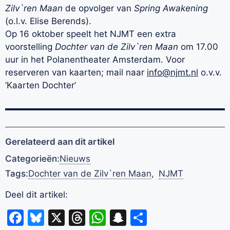
Zilv`ren Maan
de opvolger van
Spring Awakening
(o.l.v. Elise Berends).
Op 16 oktober speelt het NJMT een extra
voorstelling
Dochter van de Zilv`ren Maan
om 17.00
uur in het Polanentheater Amsterdam. Voor
reserveren van kaarten; mail naar
info@njmt.nl
o.v.v.
‘Kaarten Dochter’
Gerelateerd aan dit artikel
Categorieën:
Nieuws
Tags:
Dochter van de Zilv`ren Maan
,
NJMT
Deel dit artikel:
Facebook
Bluesky
X
Threads
WhatsApp
Snapchat
Delen