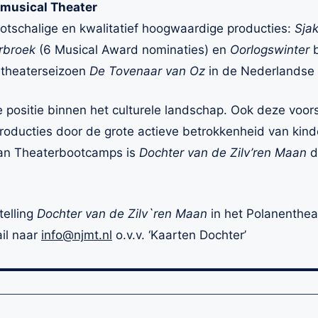
gd musical Theater
ootschalige en kwalitatief hoogwaardige producties:
Sja
erbroek
(6 Musical Award nominaties) en
Oorlogswinter
b
 theaterseizoen
De Tovenaar van Oz
in de Nederlandse 
positie binnen het culturele landschap. Ook deze voors
roducties door de grote actieve betrokkenheid van kind
van Theaterbootcamps is
Dochter van de Zilv’ren Maan
d
telling
Dochter van de Zilv`ren Maan
in het Polanenthea
il naar
info@njmt.nl
o.v.v. ‘Kaarten Dochter’