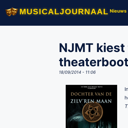
musicaljournaal
Nieuws
NJMT kiest
theaterboo
18/09/2014 - 11:06
I
h
T