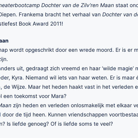
heaterbootcamp Dochter van de Zilv’ren Maan
staat ond
Diepen. Frankema bracht het verhaal van
Dochter van d
tlefest Book Award 2011!
Maan
 wordt opgeschrikt door een wrede moord. Er is er m
ijn.
 anders uit, gedraagt zich vreemd en haar ‘wilde magie’
r, Kyra. Niemand wil iets van haar weten. Er is maar 
, de Wijze. Maar het heden haakt vast in het verleden e
el een toekomst voor Mara?
 Maan
zijn heden en verleden onlosmakelijk met elkaar v
d door de tijd heen. Kunnen vriendschappen voortbesta
? Is liefde genoeg? Of is liefde soms te veel?