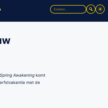
Zoek
n
naar:
uw
Spring Awakening
komt
erfstvakantie met de