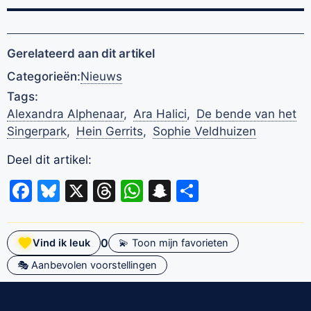
Gerelateerd aan dit artikel
Categorieën:
Nieuws
Tags:
Alexandra Alphenaar
,
Ara Halici
,
De bende van het
Singerpark
,
Hein Gerrits
,
Sophie Veldhuizen
Deel dit artikel:
Facebook
Bluesky
X
Threads
WhatsApp
Snapchat
Delen
0
Vind ik leuk
💫 Toon mijn favorieten
🎭 Aanbevolen voorstellingen