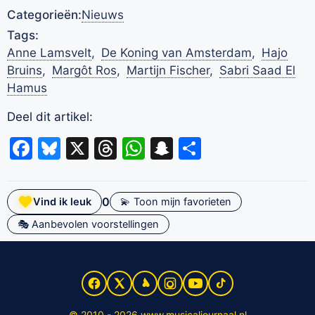
Categorieën:
Nieuws
Tags:
Anne Lamsvelt
,
De Koning van Amsterdam
,
Hajo
Bruins
,
Margôt Ros
,
Martijn Fischer
,
Sabri Saad El
Hamus
Deel dit artikel:
Facebook
Bluesky
X
Threads
WhatsApp
Snapchat
Delen
0
Vind ik leuk
💫 Toon mijn favorieten
🎭 Aanbevolen voorstellingen
© 2010 - 2026 www.musicaljournaal.nl