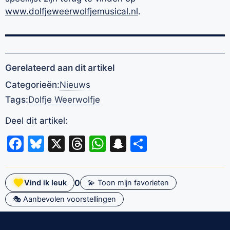
www.dolfjeweerwolfjemusical.nl
.
Gerelateerd aan dit artikel
Categorieën:
Nieuws
Tags:
Dolfje Weerwolfje
Deel dit artikel:
Facebook
Bluesky
X
Threads
WhatsApp
Snapchat
Delen
0
Vind ik leuk
💫 Toon mijn favorieten
🎭 Aanbevolen voorstellingen