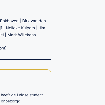
 Bokhoven | Dirk van den
jf | Nelleke Kuipers | Jim
iel | Mark Willekens
cpm)
 heeft de Leidse student
n onbezorgd