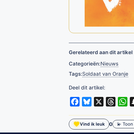
Gerelateerd aan dit artikel
Categorieën:
Nieuws
Tags:
Soldaat van Oranje
Deel dit artikel:
Facebook
Bluesky
X
Thr
W
0
Vind ik leuk
💫 Toon 