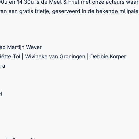
u en 14.30u is de Meet & Friet met onze acteurs waarb
an een gratis frietje, geserveerd in de bekende mijlpal
heo Martijn Wever
iëtte Tol | Wivineke van Groningen | Debbie Korper
tra
l