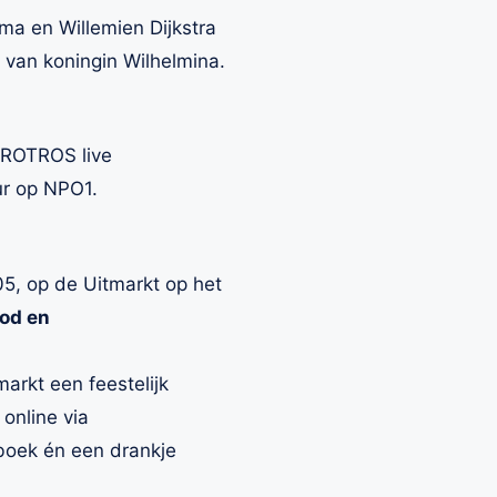
ema en Willemien Dijkstra
 van koningin Wilhelmina.
VROTROS live
ur op NPO1.
05, op de Uitmarkt op het
bod en
markt een feestelijk
online via
boek én een drankje