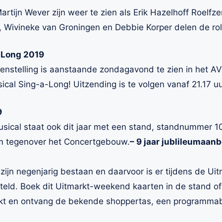
rtijn Wever zijn weer te zien als Erik Hazelhoff Roelfz
ol, Wivineke van Groningen en Debbie Korper delen de rol
-Long 2019
enstelling is aanstaande zondagavond te zien in het A
cal Sing-a-Long! Uitzending is te volgen vanaf 21.17 u
9
sical staat ook dit jaar met een stand, standnummer 1
 tegenover het Concertgebouw.
– 9 jaar jublileumaan
 zijn negenjarig bestaan en daarvoor is er tijdens de Uit
ld. Boek dit Uitmarkt-weekend kaarten in de stand of 
rkt en ontvang de bekende shoppertas, een programma