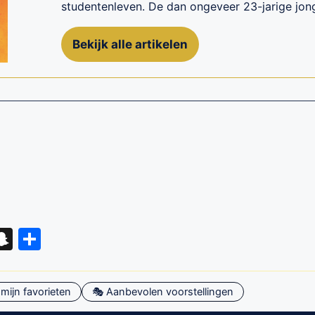
studentenleven. De dan ongeveer 23-jarige jong
Bekijk alle artikelen
eads
hatsApp
Snapchat
Delen
mijn favorieten
🎭 Aanbevolen voorstellingen