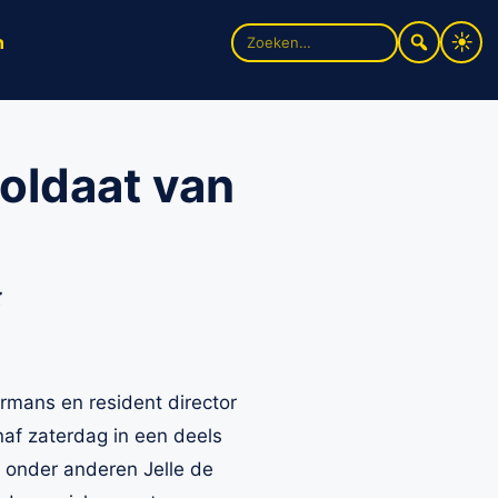
Zoek
n
naar:
oldaat van
t
rmans en resident director
naf zaterdag in een deels
n onder anderen Jelle de