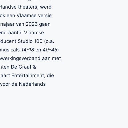
rlandse theaters, werd
ok een Vlaamse versie
 najaar van 2023 gaan
end aantal Vlaamse
ducent Studio 100 (o.a.
lmusicals
14-18
en
40-45
)
nwerkingsverband aan met
nten De Graaf &
aart Entertainment, die
n voor de Nederlands