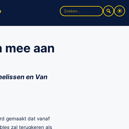
Zoek
n
naar:
n mee aan
nelissen en Van
d gemaakt dat vanaf
bles
zal terugkeren als