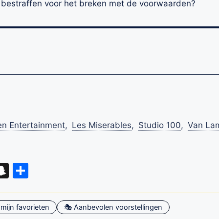
l bestraffen voor het breken met de voorwaarden?
en Entertainment
,
Les Miserables
,
Studio 100
,
Van Lam
eads
hatsApp
Snapchat
Delen
mijn favorieten
🎭 Aanbevolen voorstellingen