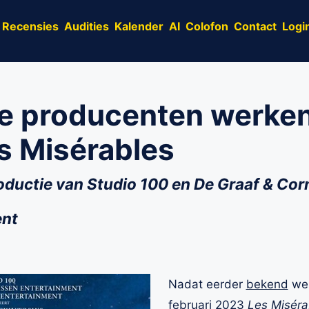
Recensies
Audities
Kalender
AI
Colofon
Contact
Logi
e producenten werke
s Misérables
oductie van Studio 100 en De Graaf & Cor
ent
Nadat eerder
bekend
wer
februari 2023
Les Miséra