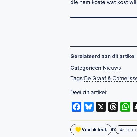
die hem koste wat kost wi
Gerelateerd aan dit artikel
Categorieën:
Nieuws
Tags:
De Graaf & Corneliss
Deel dit artikel:
Facebook
Bluesky
X
Thr
W
0
Vind ik leuk
💫 Toon 