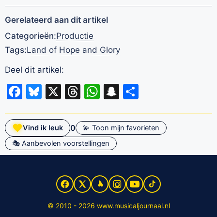
Gerelateerd aan dit artikel
Categorieën:
Productie
Tags:
Land of Hope and Glory
Deel dit artikel:
Facebook
Bluesky
X
Threads
WhatsApp
Snapchat
Delen
0
Vind ik leuk
💫 Toon mijn favorieten
🎭 Aanbevolen voorstellingen
© 2010 - 2026 www.musicaljournaal.nl