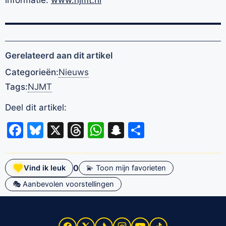
Gerelateerd aan dit artikel
Categorieën:
Nieuws
Tags:
NJMT
Deel dit artikel:
Facebook
Bluesky
X
Threads
WhatsApp
Snapchat
Delen
0
Vind ik leuk
💫 Toon mijn favorieten
🎭 Aanbevolen voorstellingen