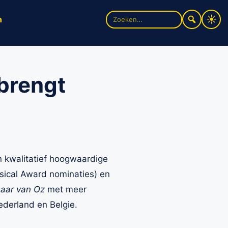
Zoek
n
naar:
brengt
n kwalitatief hoogwaardige
ical Award nominaties) en
aar van Oz
met meer
ederland en Belgie.