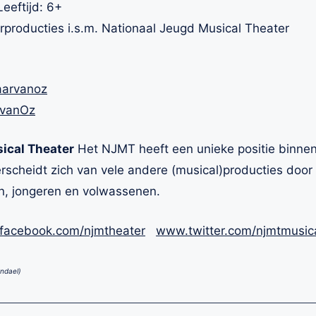
Leeftijd: 6+
rproducties i.s.m. Nationaal Jeugd Musical Theater
aarvanoz
rvanOz
ical Theater
Het NJMT heeft een unieke positie binnen 
rscheidt zich van vele andere (musical)producties door 
n, jongeren en volwassenen.
acebook.com/njmtheater
www.twitter.com/njmtmusic
ndael)