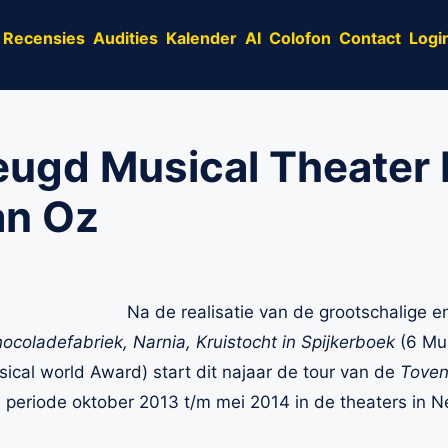
Recensies
Audities
Kalender
AI
Colofon
Contact
Logi
eugd Musical Theater 
an Oz
Na de realisatie van de grootschalige e
ocoladefabriek, Narnia, Kruistocht in Spijkerboek
(6 Mus
ical world Award) start dit najaar de tour van de
Toven
e periode oktober 2013 t/m mei 2014 in de theaters in N