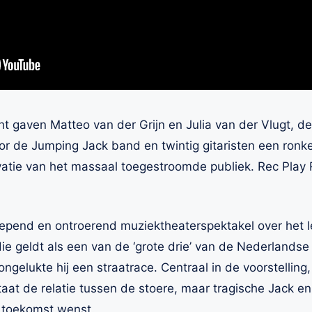
t gaven Matteo van der Grijn en Julia van der Vlugt, de
or de Jumping Jack band en twintig gitaristen een ronk
atie van het massaal toegestroomde publiek. Rec Play 
epend en ontroerend muziektheaterspektakel over het 
ie geldt als een van de ‘grote drie’ van de Nederlands
erongelukte hij een straatrace. Centraal in de voorstellin
t de relatie tussen de stoere, maar tragische Jack en z
r toekomst wenst.