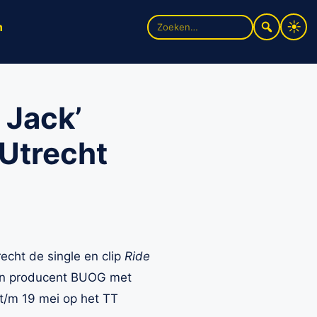
Zoek
n
naar:
 Jack’
 Utrecht
echt de single en clip
Ride
van producent BUOG met
9 t/m 19 mei op het TT