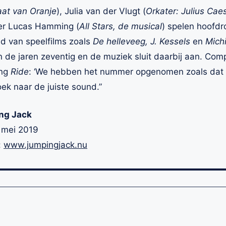
aat van Oranje
), Julia van der Vlugt (
Orkater: Julius Cae
ter Lucas Hamming (
All Stars, de musical
) spelen hoofdro
d van speelfilms zoals
De helleveeg, J. Kessels
en
Michi
 in de jaren zeventig en de muziek sluit daarbij aan. Com
ong
Ride
: ‘We hebben het nummer opgenomen zoals dat i
ek naar de juiste sound.”
ng Jack
9 mei 2019
:
www.jumpingjack.nu