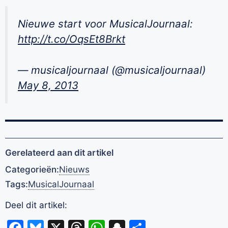
Nieuwe start voor MusicalJournaal:
http://t.co/OqsEt8Brkt
— musicaljournaal (@musicaljournaal)
May 8, 2013
Gerelateerd aan dit artikel
Categorieën:
Nieuws
Tags:
MusicalJournaal
Deel dit artikel:
Facebook
Bluesky
X
Threads
WhatsApp
Snapchat
Delen