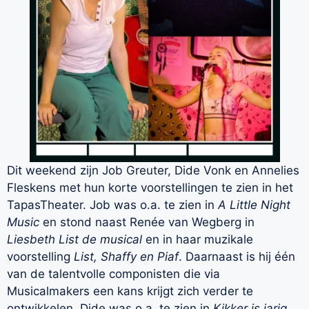
Dit weekend zijn Job Greuter, Dide Vonk en Annelies
Fleskens met hun korte voorstellingen te zien in het
TapasTheater. Job was o.a. te zien in
A Little Night
Music
en stond naast Renée van Wegberg in
Liesbeth List de musical
en in haar muzikale
voorstelling
List, Shaffy en Piaf
. Daarnaast is hij één
van de talentvolle componisten die via
Musicalmakers een kans krijgt zich verder te
ontwikkelen. Dide was o.a. te zien in
Kikker is jarig