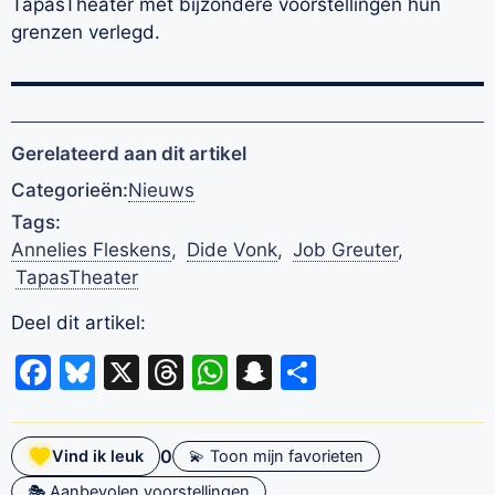
TapasTheater met bijzondere voorstellingen hun
grenzen verlegd.
Gerelateerd aan dit artikel
Categorieën:
Nieuws
Tags:
Annelies Fleskens
,
Dide Vonk
,
Job Greuter
,
TapasTheater
Deel dit artikel:
Facebook
Bluesky
X
Threads
WhatsApp
Snapchat
Delen
0
Vind ik leuk
💫 Toon mijn favorieten
🎭 Aanbevolen voorstellingen