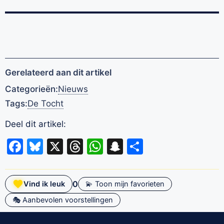
Gerelateerd aan dit artikel
Categorieën:
Nieuws
Tags:
De Tocht
Deel dit artikel:
Facebook
Bluesky
X
Threads
WhatsApp
Snapchat
Delen
0
Vind ik leuk
💫 Toon mijn favorieten
🎭 Aanbevolen voorstellingen