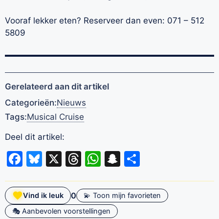
Vooraf lekker eten? Reserveer dan even: 071 – 512
5809
Gerelateerd aan dit artikel
Categorieën:
Nieuws
Tags:
Musical Cruise
Deel dit artikel:
Facebook
Bluesky
X
Threads
WhatsApp
Snapchat
Delen
0
Vind ik leuk
💫 Toon mijn favorieten
🎭 Aanbevolen voorstellingen