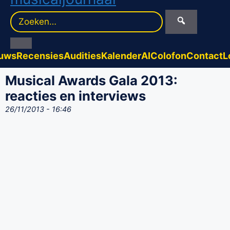
Zoek
naar:
uws
Recensies
Audities
Kalender
AI
Colofon
Contact
L
Musical Awards Gala 2013:
reacties en interviews
26/11/2013 - 16:46