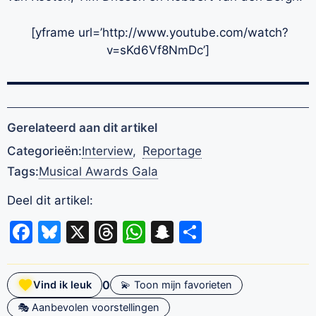
[yframe url=’http://www.youtube.com/watch?
v=sKd6Vf8NmDc’]
Gerelateerd aan dit artikel
Categorieën:
Interview
,
Reportage
Tags:
Musical Awards Gala
Deel dit artikel:
Facebook
Bluesky
X
Threads
WhatsApp
Snapchat
Delen
0
Vind ik leuk
💫 Toon mijn favorieten
🎭 Aanbevolen voorstellingen