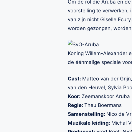
Om de rol die Aruba en de
voorstelling te verwerken,
van zijn nicht Giselle Ecu
worden gezongen, worden 
Koning Willem-Alexander e
de éénmalige speciale voors
Cast:
Matteo van der Grij
van den Heuvel, Sylvia Poo
Koor:
Zeemanskoor Aruba
Regie:
Theu Boermans
Samenstelling:
Nico de Vr
Muzikale leiding:
Michal 
Producent:
Fred Boot, NE