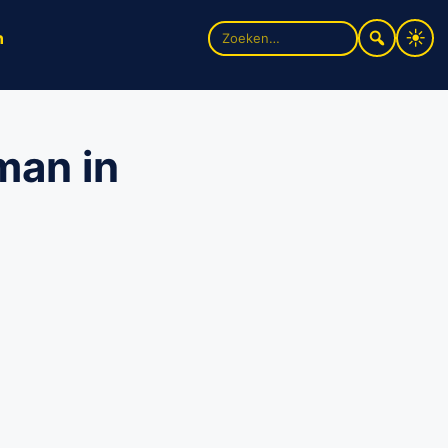
Zoek
n
naar:
man in