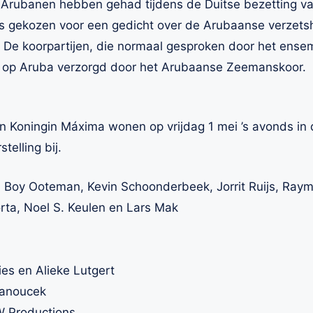
 Arubanen hebben gehad tijdens de Duitse bezetting va
 is gekozen voor een gedicht over de Arubaanse verzets
ry. De koorpartijen, die normaal gesproken door het ens
op Aruba verzorgd door het Arubaanse Zeemanskoor.
n Koningin Máxima wonen op vrijdag 1 mei ’s avonds in
telling bij.
n, Boy Ooteman, Kevin Schoonderbeek, Jorrit Ruijs, Ra
rta, Noel S. Keulen en Lars Mak
ies en Alieke Lutgert
Vanoucek
W Productions