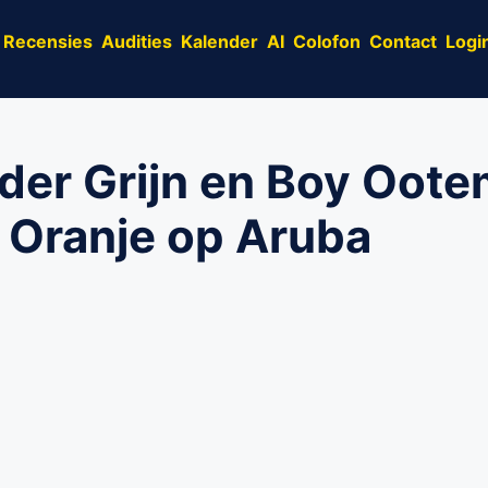
Recensies
Audities
Kalender
AI
Colofon
Contact
Logi
der Grijn en Boy Oote
 Oranje op Aruba