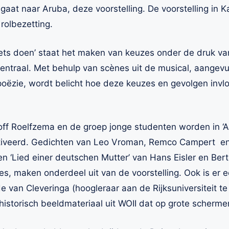
aat naar Aruba, deze voorstelling. De voorstelling in Kat
rolbezetting.
 niets doen’ staat het maken van keuzes onder de druk va
entraal. Met behulp van scènes uit de musical, aangev
 poëzie, wordt belicht hoe deze keuzes en gevolgen in
ff Roelfzema en de groep jonge studenten worden in ‘Al
tiveerd. Gedichten van Leo Vroman, Remco Campert en
eren ‘Lied einer deutschen Mutter’ van Hans Eisler en Ber
, maken onderdeel uit van de voorstelling. Ook is er e
van Cleveringa (hoogleraar aan de Rijksuniversiteit te
storisch beeldmateriaal uit WOII dat op grote schermen 