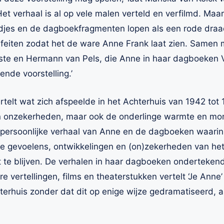
et verhaal is al op vele malen verteld en verfilmd. Maar
edjes en de dagboekfragmenten lopen als een rode draad
de feiten zodat het de ware Anne Frank laat zien. Same
uste en Hermann van Pels, die Anne in haar dagboeken
nde voorstelling.’
rtelt wat zich afspeelde in het Achterhuis van 1942 tot 
 onzekerheden, maar ook de onderlinge warmte en mo
t persoonlijke verhaal van Anne en de dagboeken waarin 
 de gevoelens, ontwikkelingen en (on)zekerheden van he
ist te blijven. De verhalen in haar dagboeken onderteken
 vertellingen, films en theaterstukken vertelt ‘Je Anne’ 
terhuis zonder dat dit op enige wijze gedramatiseerd, 