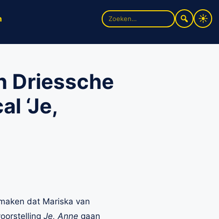
Zoek
n
naar:
n Driessche
l ‘Je,
 maken dat Mariska van
oorstelling
Je, Anne
gaan