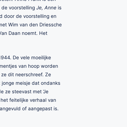
 de voorstelling
Je, Anne
is
 door de voorstelling en
n met Wim van den Driessche
 Van Daan noemt. Het
1944. De vele moeilijke
mentjes van hoop worden
ze dit neerschreef. Ze
t jonge meisje dat ondanks
de ze steevast met ‘Je
het feitelijke verhaal van
aangevuld of aangepast is.