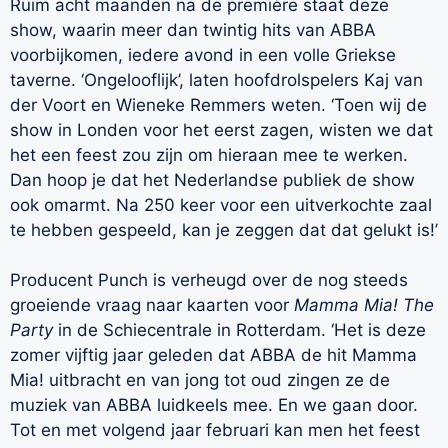
Ruim acht maanden na de première staat deze
show, waarin meer dan twintig hits van ABBA
voorbijkomen, iedere avond in een volle Griekse
taverne. ‘Ongelooflijk’, laten hoofdrolspelers Kaj van
der Voort en Wieneke Remmers weten. ‘Toen wij de
show in Londen voor het eerst zagen, wisten we dat
het een feest zou zijn om hieraan mee te werken.
Dan hoop je dat het Nederlandse publiek de show
ook omarmt. Na 250 keer voor een uitverkochte zaal
te hebben gespeeld, kan je zeggen dat dat gelukt is!’
Producent Punch is verheugd over de nog steeds
groeiende vraag naar kaarten voor
Mamma Mia! The
Party
in de Schiecentrale in Rotterdam. ‘Het is deze
zomer vijftig jaar geleden dat ABBA de hit Mamma
Mia! uitbracht en van jong tot oud zingen ze de
muziek van ABBA luidkeels mee. En we gaan door.
Tot en met volgend jaar februari kan men het feest