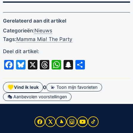
Gerelateerd aan dit artikel
Categorieën:
Nieuws
Tags:
Mamma Mia! The Party
Deel dit artikel:
Facebook
Bluesky
X
Threads
WhatsApp
Snapchat
Delen
0
Vind ik leuk
💫 Toon mijn favorieten
🎭 Aanbevolen voorstellingen