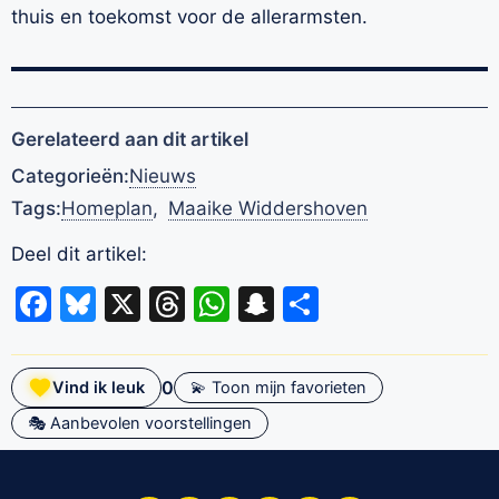
thuis en toekomst voor de allerarmsten.
Gerelateerd aan dit artikel
Categorieën:
Nieuws
Tags:
Homeplan
,
Maaike Widdershoven
Deel dit artikel:
Facebook
Bluesky
X
Threads
WhatsApp
Snapchat
Delen
0
Vind ik leuk
💫 Toon mijn favorieten
🎭 Aanbevolen voorstellingen