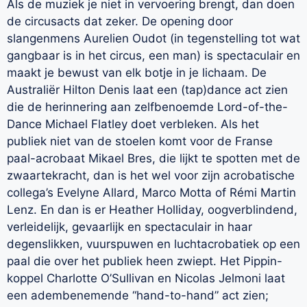
Als de muziek je niet in vervoering brengt, dan doen
de circusacts dat zeker. De opening door
slangenmens Aurelien Oudot (in tegenstelling tot wat
gangbaar is in het circus, een man) is spectaculair en
maakt je bewust van elk botje in je lichaam. De
Australiër Hilton Denis laat een (tap)dance act zien
die de herinnering aan zelfbenoemde Lord-of-the-
Dance Michael Flatley doet verbleken. Als het
publiek niet van de stoelen komt voor de Franse
paal-acrobaat Mikael Bres, die lijkt te spotten met de
zwaartekracht, dan is het wel voor zijn acrobatische
collega’s Evelyne Allard, Marco Motta of Rémi Martin
Lenz. En dan is er Heather Holliday, oogverblindend,
verleidelijk, gevaarlijk en spectaculair in haar
degenslikken, vuurspuwen en luchtacrobatiek op een
paal die over het publiek heen zwiept. Het Pippin-
koppel Charlotte O’Sullivan en Nicolas Jelmoni laat
een adembenemende “hand-to-hand” act zien;