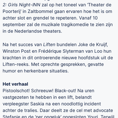
2: Girls Night-INN
zal op het toneel van ‘Theater de
Poorterij’ in Zaltbommel gaan ervaren hoe het is om
achter slot en grendel te repeteren. Vanaf 10
september zal de muzikale tragikomedie te zien zijn
in de Nederlandse theaters.
Na het succes van
Liften
bundelen Joke de Kruijf,
Winston Post en Frédérique Slyterman van Loo hun
krachten in dit ontroerende nieuwe hoofdstuk uit de
Liften-reeks. Met oprechte gesprekken, gevatte
humor en herkenbare situaties.
Het verhaal
Pistoolschot! Schreeuw! Black-out! Na uren
vastgezeten te hebben in een lift, belandt
verpleegster Saskia na een noodlottig incident
achter de tralies. Daar deelt ze de cel met advocate
Stefanie en de ‘per ongeluk’ opgesloten Youri. Terwijl