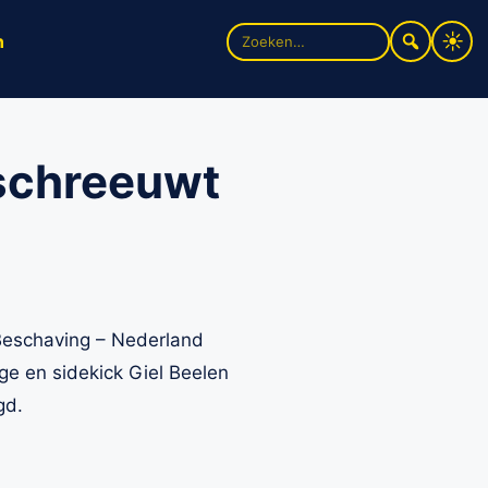
Zoek
n
naar:
 schreeuwt
eschaving – Nederland
e en sidekick Giel Beelen
gd.