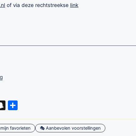
.nl
of via deze rechtstreekse
link
ag
eads
hatsApp
Snapchat
Delen
mijn favorieten
🎭 Aanbevolen voorstellingen