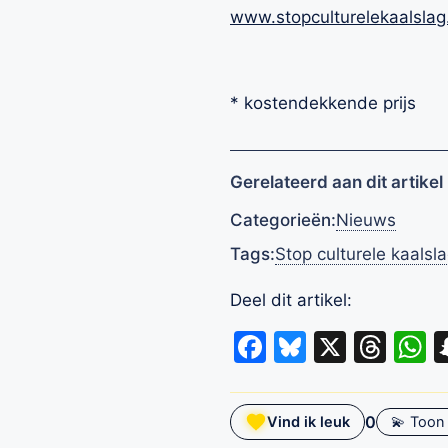
www.stopculturelekaalslag
* kostendekkende prijs
Gerelateerd aan dit artikel
Categorieën:
Nieuws
Tags:
Stop culturele kaalsl
Deel dit artikel:
Facebook
Bluesky
X
Thr
W
0
Vind ik leuk
💫 Toon 