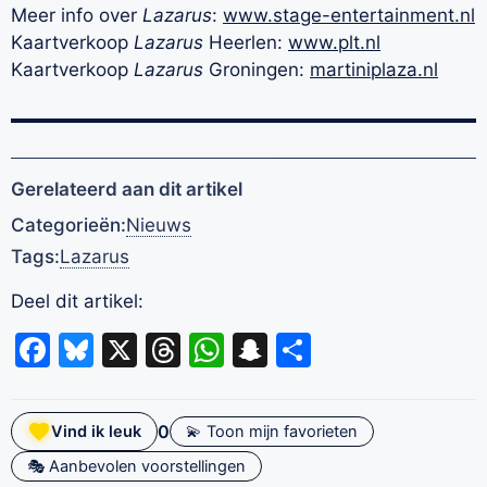
Meer info over
Lazarus
:
www.stage-entertainment.nl
Kaartverkoop
Lazarus
Heerlen:
www.plt.nl
Kaartverkoop
Lazarus
Groningen:
martiniplaza.nl
Gerelateerd aan dit artikel
Categorieën:
Nieuws
Tags:
Lazarus
Deel dit artikel:
Facebook
Bluesky
X
Threads
WhatsApp
Snapchat
Delen
0
Vind ik leuk
💫 Toon mijn favorieten
🎭 Aanbevolen voorstellingen