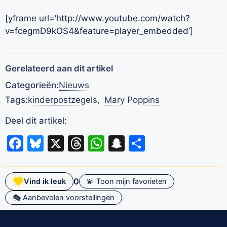
[yframe url=’http://www.youtube.com/watch?
v=fcegmD9kOS4&feature=player_embedded’]
Gerelateerd aan dit artikel
Categorieën:
Nieuws
Tags:
kinderpostzegels
,
Mary Poppins
Deel dit artikel:
Facebook
Bluesky
X
Threads
WhatsApp
Snapchat
Delen
0
Vind ik leuk
💫 Toon mijn favorieten
🎭 Aanbevolen voorstellingen