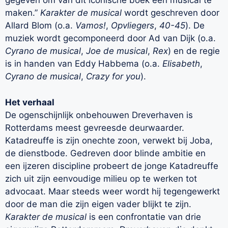
gegeven om van dit iconische boek een musical te
maken.”
Karakter de musical
wordt geschreven door
Allard Blom (o.a.
Vamos!
,
Opvliegers
,
40-45
). De
muziek wordt gecomponeerd door Ad van Dijk (o.a.
Cyrano de musical
,
Joe de musical
,
Rex
) en de regie
is in handen van Eddy Habbema (o.a.
Elisabeth
,
Cyrano de musical
,
Crazy for you
).
Het verhaal
De ogenschijnlijk onbehouwen Dreverhaven is
Rotterdams meest gevreesde deurwaarder.
Katadreuffe is zijn onechte zoon, verwekt bij Joba,
de dienstbode. Gedreven door blinde ambitie en
een ijzeren discipline probeert de jonge Katadreuffe
zich uit zijn eenvoudige milieu op te werken tot
advocaat. Maar steeds weer wordt hij tegengewerkt
door de man die zijn eigen vader blijkt te zijn.
Karakter de musical
is een confrontatie van drie