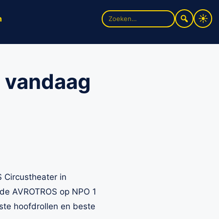
Zoek
n
naar:
a vandaag
 Circustheater in
van de AVROTROS op NPO 1
ste hoofdrollen en beste