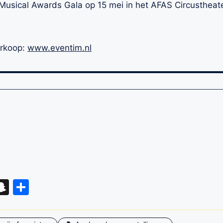
e Musical Awards Gala op 15 mei in het AFAS Circustheat
erkoop:
www.eventim.nl
eads
hatsApp
Snapchat
Delen