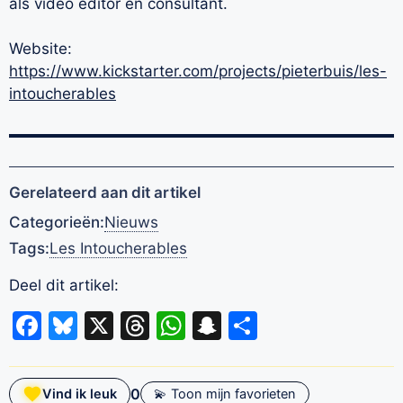
als video editor en consultant.
Website:
https://www.kickstarter.com/projects/pieterbuis/les-
intoucherables
Gerelateerd aan dit artikel
Categorieën:
Nieuws
Tags:
Les Intoucherables
Deel dit artikel:
Facebook
Bluesky
X
Threads
WhatsApp
Snapchat
Delen
0
Vind ik leuk
💫 Toon mijn favorieten