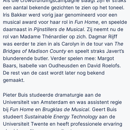
Als die crowdfundingscampagne slaagt zijn er straks
een aantal bekende gezichten te zien op het toneel.
Iris Bakker werd vorig jaar genomineerd voor een
musical award voor haar rol in
Fun Home
, en speelde
daarnaast in
Pijnstillers de Musical
. Zij neemt nu de
rol van Madame Thénardier op zich. Dagmar Rijff
was eerder te zien in als Carolyn in de tour van
The
Bridges of Madison County
en speelt straks Javert’s
blunderende butler. Verder spelen mee: Margot
Baars, Isabelle van Oudheusden en David Roelofs.
De rest van de cast wordt later nog bekend
gemaakt.
Pieter Buis studeerde dramaturgie aan de
Universiteit van Amsterdam en was assistent regie
bij
Fun Home
en
Brugklas de Musical
. Geert Buis
studeert
Sustainable Energy Technology
aan de
Universiteit Twente en heeft professionele ervaring