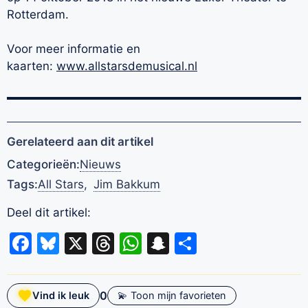
Rotterdam.
Voor meer informatie en
kaarten:
www.allstarsdemusical.nl
Gerelateerd aan dit artikel
Categorieën:
Nieuws
Tags:
All Stars
,
Jim Bakkum
Deel dit artikel:
Facebook
Bluesky
X
Threads
WhatsApp
Snapchat
Delen
0
Vind ik leuk
💫 Toon mijn favorieten