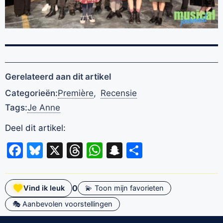
Gerelateerd aan dit artikel
Categorieën:
Première
,
Recensie
Tags:
Je Anne
Deel dit artikel:
Facebook
Bluesky
X
Threads
WhatsApp
Snapchat
Delen
0
Vind ik leuk
💫 Toon mijn favorieten
🎭 Aanbevolen voorstellingen