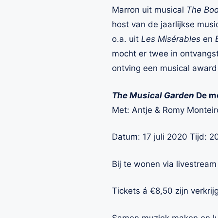
Marron uit musical
The Bo
host van de jaarlijkse mus
o.a. uit
Les Misérables
en
mocht er twee in ontvangs
ontving een musical award 
The Musical Garden
De mo
Met: Antje & Romy Monteir
Datum: 17 juli 2020 Tijd: 2
Bij te wonen via livestream
Tickets á €8,50 zijn verkrij
Samen muziek maken en luis