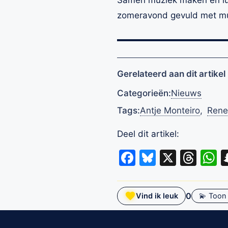
zomeravond gevuld met muzi
Gerelateerd aan dit artikel
Categorieën:
Nieuws
Tags:
Antje Monteiro
,
Rene
Deel dit artikel:
Facebook
Bluesky
X
Thr
W
0
Vind ik leuk
💫 Toon 