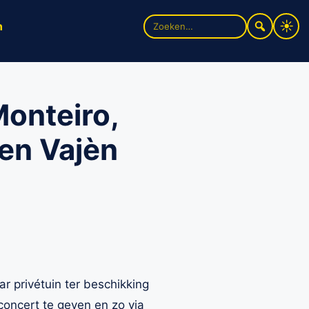
Zoek
n
naar:
onteiro,
en Vajèn
ar privétuin ter beschikking
oncert te geven en zo via