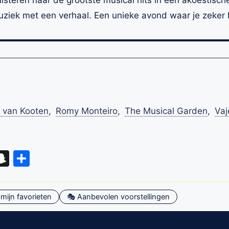
ek met een verhaal. Een unieke avond waar je zeker bij
 van Kooten
,
Romy Monteiro
,
The Musical Garden
,
Vaj
eads
hatsApp
Snapchat
Delen
mijn favorieten
🎭 Aanbevolen voorstellingen