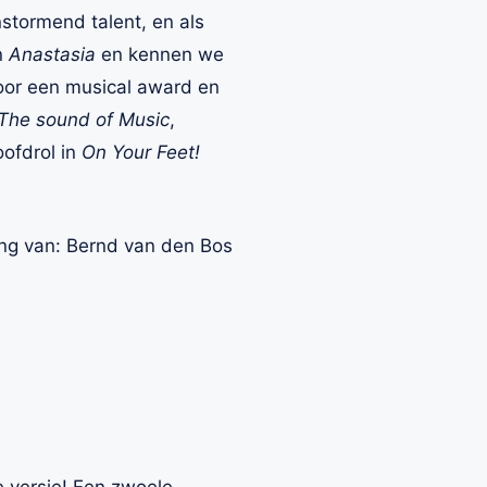
nstormend talent, en als
n
Anastasia
en kennen we
oor een musical award en
The sound of Music
,
ofdrol in
On Your Feet!
ing van: Bernd van den Bos
e versie! Een zwoele