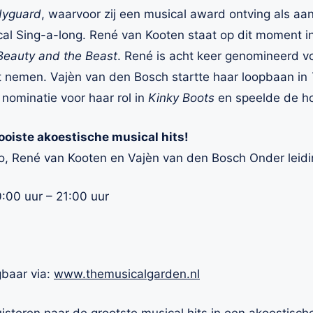
dyguard
, waarvoor zij een musical award ontving als aa
ical Sing-a-long. René van Kooten staat op dit moment i
Beauty and the Beast
. René is acht keer genomineerd v
t nemen. Vajèn van den Bosch startte haar loopbaan in
nominatie voor haar rol in
Kinky Boots
en speelde de ho
oiste akoestische musical hits!
o, René van Kooten en Vajèn van den Bosch Onder leid
0:00 uur – 21:00 uur
gbaar via:
www.themusicalgarden.nl
teren naar de grootste musical hits in een akoestisch