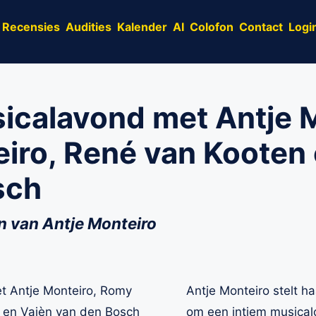
Recensies
Audities
Kalender
AI
Colofon
Contact
Logi
icalavond met Antje M
iro, René van Kooten 
sch
uin van Antje Monteiro
Antje Monteiro stelt ha
om een intiem musicalc