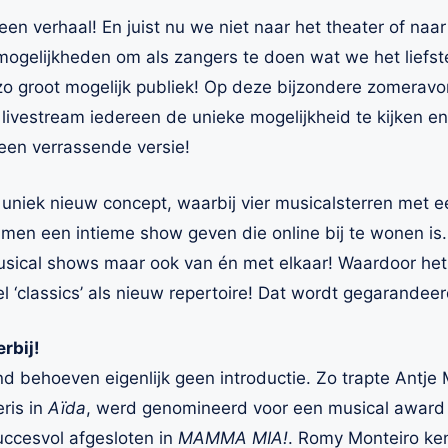
een verhaal! En juist nu we niet naar het theater of naa
ogelijkheden om als zangers te doen wat we het liefste
zo groot mogelijk publiek! Op deze bijzondere zomerav
livestream iedereen de unieke mogelijkheid te kijken en 
 een verrassende versie!
 uniek nieuw concept, waarbij vier musicalsterren met e
amen een intieme show geven die online bij te wonen is.
 musical shows maar ook van én met elkaar! Waardoor he
 ‘classics’ als nieuw repertoire! Dat wordt gegarandee
rbij!
d behoeven eigenlijk geen introductie. Zo trapte Antje 
ris in
Aïda
, werd genomineerd voor een musical award e
uccesvol afgesloten in
MAMMA MIA!
. Romy Monteiro ke