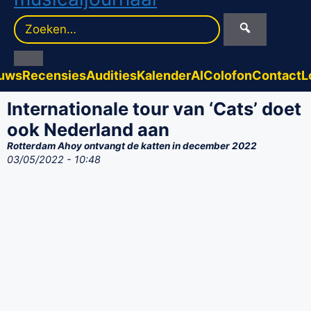
Zoek
naar:
uws
Recensies
Audities
Kalender
AI
Colofon
Contact
L
Internationale tour van ‘Cats’ doet
ook Nederland aan
Rotterdam Ahoy ontvangt de katten in december 2022
03/05/2022 - 10:48