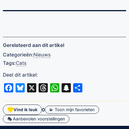
Gerelateerd aan dit artikel
Categorieën:
Nieuws
Tags:
Cats
Deel dit artikel:
Facebook
Bluesky
X
Threads
WhatsApp
Snapchat
Delen
0
Vind ik leuk
💫 Toon mijn favorieten
🎭 Aanbevolen voorstellingen