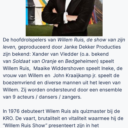
De hoofdrolspelers van
Willem Ruis, de show van zijn
leven,
geproduceerd door Janke Dekker Producties
zijn bekend: Xander van Vledder (o.a. bekend
van
Soldaat van Oranje
en
Bedgeheimen
) speelt
Willem Ruis, Maaike Widdershoven speelt Ineke, de
vrouw van Willem en John Kraaijkamp jr. speelt de
boezemvriend en diverse mannen uit het leven va
n
Willem. Zij worden ondersteund door een ensemble
van 9 acteurs / dansers / zangers
.
In 1976 debuteert Wilem Ruis als quizmaster bij de
KRO. De vaart, brutaliteit en vitaliteit waarmee hij de
“Willem Ruis Show” presenteert zijn in het