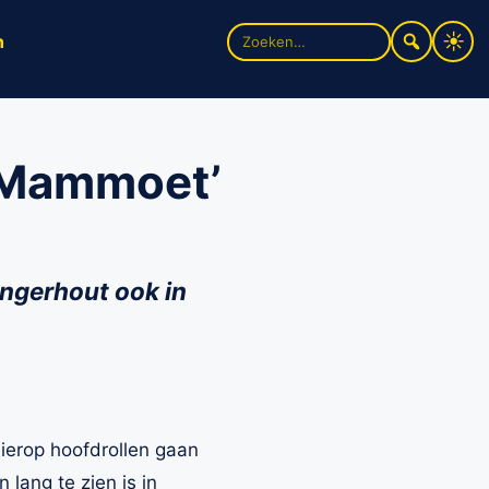
Zoek
n
naar:
 ‘Mammoet’
ingerhout ook in
Nierop hoofdrollen gaan
n lang te zien is in