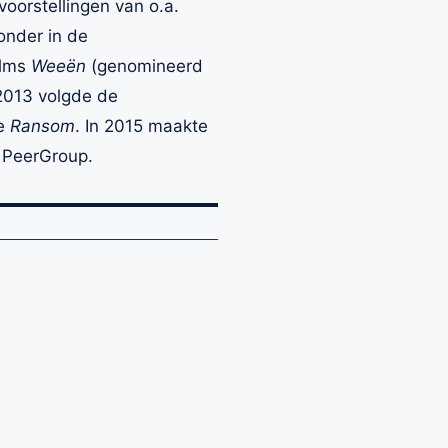
oorstellingen van o.a.
onder in de
ilms
Weeën
(genomineerd
 2013 volgde de
ie
Ransom
. In 2015 maakte
 PeerGroup.