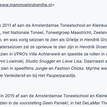
www.mammoetindrenthe.nl
<
n 2011 af aan de Amsterdamse Toneelschool en Kleink
el, Het Nationale Toneel, Toneelgroep Maastricht, Zeelan
, e
n was vorig seizoen te zien als Grietje in
Hendrik Gro
eaterseizoen zal ze opnieuw te zien zijn in
Hendrik GroenI
 zien in VPRO’s
Villa Achterwerk
en speelde ze rollen in 
ni Lowinski, Studio Snugger en Lieve Lisa.
Daarnaast 
 zien in speelfilms
Jungle
en
Fashion Chicks
. Myrthe we
e VerleidersII
en bij
Het Pauperparadijs.
in 2015 af aan de Amsterdamse Toneelschool en Kleink
ien in de voorstelling
Geen Paniek!
, in het DeLaMar Th