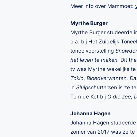
Meer info over Mammoet:
Myrthe Burger
Myrthe Burger studeerde i
o.a. bij Het Zuidelijk Tone
toneelvoorstelling
Snowden
het leven te maken.
Dit th
tv was Myrthe wekelijks te
Tokio
,
Bloedverwanten, Dan
in
Sluipschutters
en is ze te
Tom de Ket bij
O die zee
,
D
Johanna Hagen
Johanna Hagen studeerde 
zomer van 2017 was ze te z