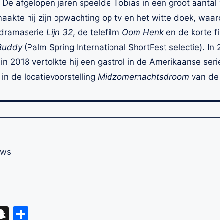
De afgelopen jaren speelde Tobias in een groot aantal v
aakte hij zijn opwachting op tv en het witte doek, waar
 dramaserie
Lijn 32
, de telefilm
Oom Henk
en de korte f
Buddy
(Palm Spring International ShortFest selectie). In
 in 2018 vertolkte hij een gastrol in de Amerikaanse ser
in de locatievoorstelling
Midzomernachtsdroom
van de
uws
eads
hatsApp
Snapchat
Delen