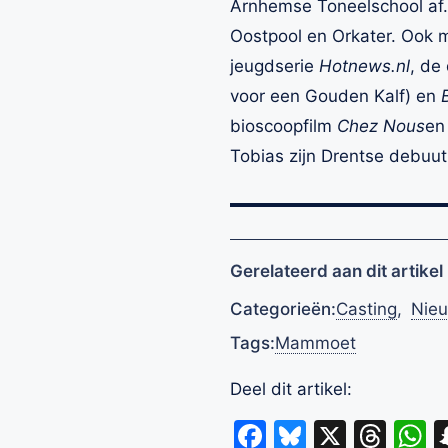
Arnhemse Toneelschool af. 
Oostpool en Orkater. Ook m
jeugdserie
Hotnews.nl
, de
voor een Gouden Kalf) en
bioscoopfilm
Chez Nous
en
Tobias zijn Drentse debuut 
Gerelateerd aan dit artikel
Categorieën:
Casting
,
Nie
Tags:
Mammoet
Deel dit artikel:
Facebook
Bluesky
X
Thr
W