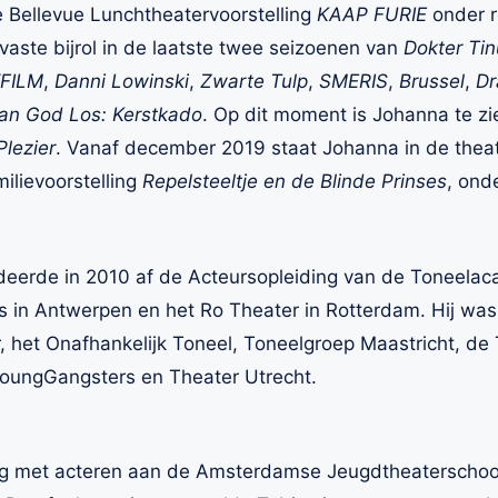
 Bellevue Lunchtheatervoorstelling
KAAP FURIE
onder r
aste bijrol in de laatste twee seizoenen van
Dokter Tin
FILM
,
Danni Lowinski
,
Zwarte Tulp
,
SMERIS
,
Brussel
,
Dr
an God Los: Kerstkado
. Op dit moment is Johanna te zi
Plezier
. Vanaf december 2019 staat Johanna in de theat
ilievoorstelling
Repelsteeltje en de Blinde Prinses
, ond
udeerde in 2010 af de Acteursopleiding van de Toneelaca
is in Antwerpen en het Ro Theater in Rotterdam. Hij was
, het Onafhankelijk Toneel, Toneelgroep Maastricht, de 
YoungGangsters en Theater Utrecht.
ng met acteren aan de Amsterdamse Jeugdtheaterschool.