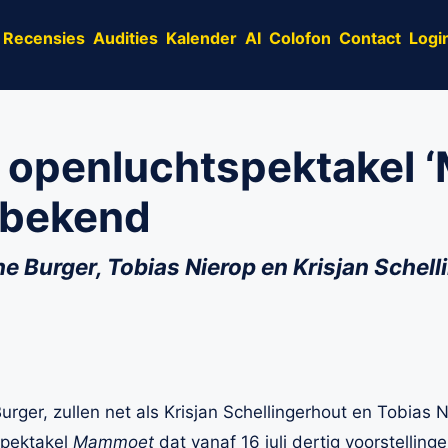
Recensies
Audities
Kalender
AI
Colofon
Contact
Logi
n openluchtspektakel
 bekend
 Burger, Tobias Nierop en Krisjan Schell
ger, zullen net als Krisjan Schellingerhout en Tobias 
spektakel
Mammoet
dat vanaf 16 juli dertig voorstellinge