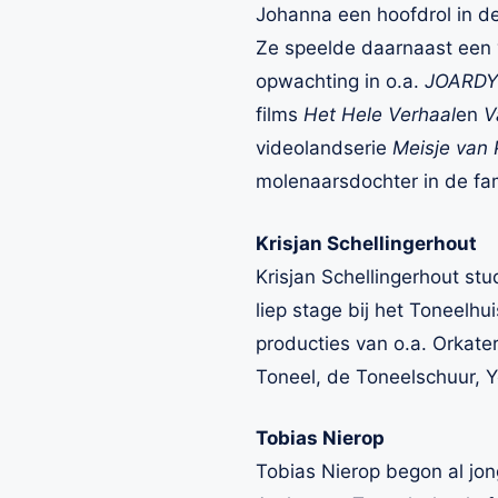
Johanna een hoofdrol in de
Ze speelde daarnaast een v
opwachting in o.a.
JOARDY
films
Het Hele Verhaal
en
V
videolandserie
Meisje van 
molenaarsdochter in de fam
Krisjan Schellingerhout
Krisjan Schellingerhout st
liep stage bij het Toneelhu
producties van o.a. Orkater
Toneel, de Toneelschuur, 
Tobias Nierop
Tobias Nierop begon al jo