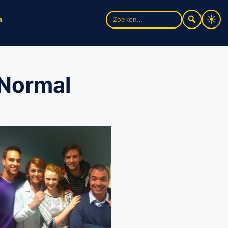
Zoek
n
naar:
 Normal