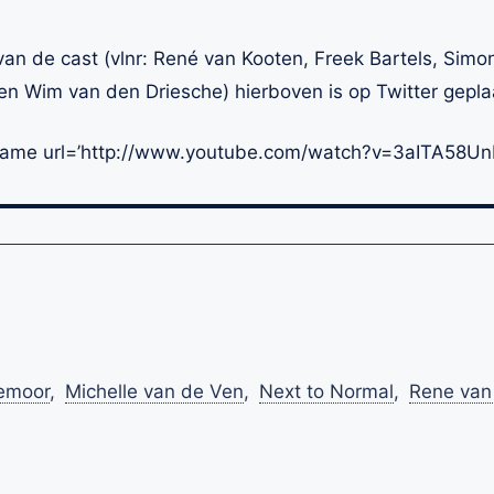
 van de cast (vlnr: René van Kooten, Freek Bartels, Simo
n Wim van den Driesche) hierboven is op Twitter gepla
rame url=’http://www.youtube.com/watch?v=3aITA58Un
emoor
,
Michelle van de Ven
,
Next to Normal
,
Rene van