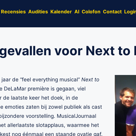
Recensies
Audities
Kalender
AI
Colofon
Contact
Logi
 gevallen voor Next to
 jaar de “feel everything musical”
Next to
 DeLaMar première is gegaan, viel
or de laatste keer het doek, in de
 emoties zaten bij zowel publiek als cast
ijzondere voorstelling. MusicalJournaal
het allerlaatste slotapplaus, waarmee het
rkest nog éénmaal een staande ovatie gaf.