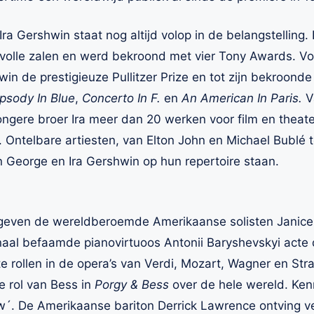
ra Gershwin staat nog altijd volop in de belangstelling
volle zalen en werd bekroond met vier Tony Awards. Vo
n de prestigieuze Pullitzer Prize en tot zijn bekroond
psody In Blue
,
Concerto In F.
en
An American In Paris.
V
ongere broer Ira meer dan 20 werken voor film en theat
. Ontelbare artiesten, van Elton John en Michael Bublé t
eorge en Ira Gershwin op hun repertoire staan.
even de wereldberoemde Amerikaanse solisten Janice 
naal befaamde pianovirtuoos Antonii Baryshevskyi acte
e rollen in de opera’s van Verdi, Mozart, Wagner en Stra
e rol van Bess in
Porgy & Bess
over de hele wereld. Ken
w´. De Amerikaanse bariton Derrick Lawrence ontving ve