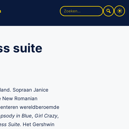
Zoek
n
naar:
s suite
land.
Sopraan Janice
The New Romanian
esenteren wereldberoemde
psody in Blue
,
Girl Crazy
,
ss Suite.
Het Gershwin