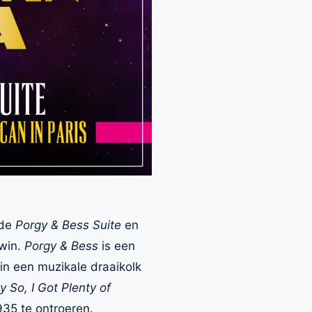
mde
Porgy & Bess Suite
en
hwin.
Porgy & Bess
is een
n een muzikale draaikolk
ly So, I Got Plenty of
935 te ontroeren.