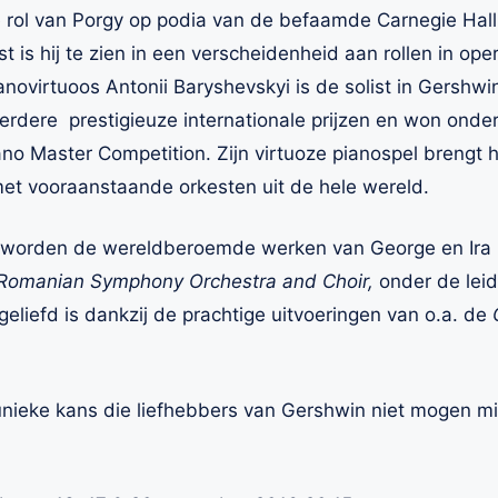
e rol van Porgy op podia van de befaamde Carnegie Hall
t is hij te zien in een verscheidenheid aan rollen in op
novirtuoos Antonii Baryshevskyi is de solist in Gershwi
eerdere
prestigieuze internationale prijzen en won onde
iano Master Competition. Zijn virtuoze pianospel brengt 
met vooraanstaande orkesten uit de hele wereld.
worden de wereldberoemde werken van George en Ira 
omanian Symphony Orchestra and Choir,
onder de leid
eliefd is dankzij de prachtige uitvoeringen van o.a. de
unieke kans die liefhebbers van Gershwin
niet mogen mi