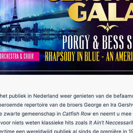
an het publiek in Nederland weer genieten van de befaa
 beroemde repertoire van de broers George en Ira Gers
 de zwarte gemeenschap in
Catfish Row
en neemt u mee i
t voor niets weten klassieke hits zoals
It Ain’t Neccessari
rtime
een wereldwijd publiek al sinds de première in 1