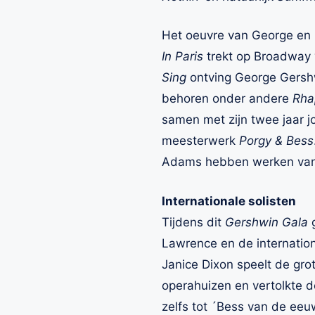
Het oeuvre van George en I
In Paris
trekt op Broadway 
Sing
ontving George Gershwi
behoren onder andere
Rha
samen met zijn twee jaar j
meesterwerk
Porgy & Bess
Adams hebben werken van G
Internationale solisten
Tijdens dit
Gershwin Gala
g
Lawrence en de internatio
Janice Dixon speelt de grot
operahuizen en vertolkte d
zelfs tot ´Bess van de eeu