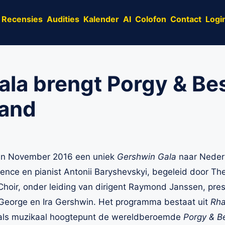
Recensies
Audities
Kalender
AI
Colofon
Contact
Logi
la brengt Porgy & Bes
land
 in November 2016 een uniek
Gershwin Gala
naar Neder
rence en pianist Antonii Baryshevskyi, begeleid door 
hoir, onder leiding van dirigent Raymond Janssen, pr
 George en Ira Gershwin. Het programma bestaat uit
Rha
ls muzikaal hoogtepunt de wereldberoemde
Porgy & Be