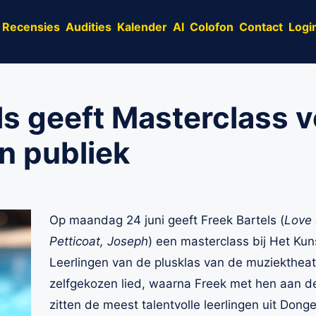
Recensies
Audities
Kalender
AI
Colofon
Contact
Logi
ls geeft Masterclass 
en publiek
Op maandag 24 juni geeft Freek Bartels (
Love 
Petticoat, Joseph
) een masterclass bij Het Ku
Leerlingen van de plusklas van de muziektheat
zelfgekozen lied, waarna Freek met hen aan de 
zitten de meest talentvolle leerlingen uit Dong