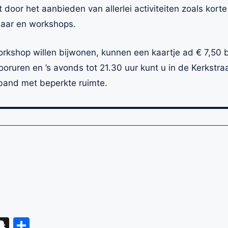
it door het aanbieden van allerlei activiteiten zoals kort
jaar en workshops.
rkshop willen bijwonen, kunnen een kaartje ad € 7,50 b
ooruren en ’s avonds tot 21.30 uur kunt u in de Kerkstra
rband met beperkte ruimte.
eads
hatsApp
Snapchat
Delen