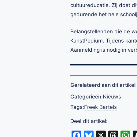
cultuureducatie. Zij doet d
gedurende het hele school
Belangstellenden die de wo
KunstPodium
. Tijdens kant
Aanmelding is nodig in ve
Gerelateerd aan dit artikel
Categorieën:
Nieuws
Tags:
Freek Bartels
Deel dit artikel:
Facebook
Bluesky
X
Thr
W