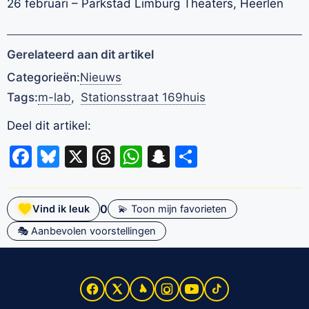
26 februari – Parkstad Limburg Theaters, Heerlen
Gerelateerd aan dit artikel
Categorieën:
Nieuws
Tags:
m-lab
,
Stationsstraat 169huis
Deel dit artikel:
Facebook
Bluesky
X
Threads
WhatsApp
Snapchat
Delen
0
Vind ik leuk
💫 Toon mijn favorieten
🎭 Aanbevolen voorstellingen