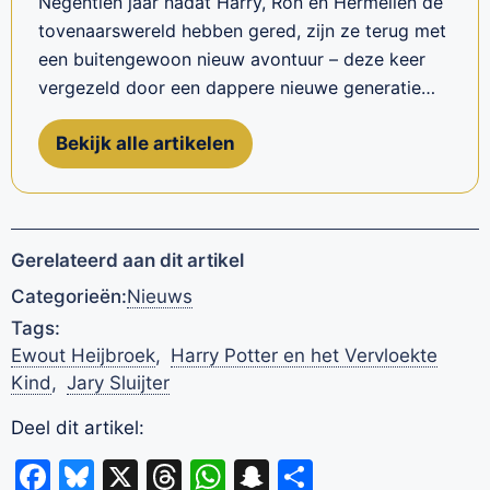
Negentien jaar nadat Harry, Ron en Hermelien de
tovenaarswereld hebben gered, zijn ze terug met
een buitengewoon nieuw avontuur – deze keer
vergezeld door een dappere nieuwe generatie…
Bekijk alle artikelen
Gerelateerd aan dit artikel
Categorieën:
Nieuws
Tags:
Ewout Heijbroek
,
Harry Potter en het Vervloekte
Kind
,
Jary Sluijter
Deel dit artikel:
Facebook
Bluesky
X
Threads
WhatsApp
Snapchat
Delen