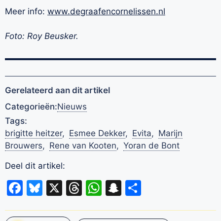
Meer info:
www.degraafencornelissen.nl
Foto: Roy Beusker.
Gerelateerd aan dit artikel
Categorieën:
Nieuws
Tags:
brigitte heitzer
,
Esmee Dekker
,
Evita
,
Marijn
Brouwers
,
Rene van Kooten
,
Yoran de Bont
Deel dit artikel:
Facebook
Bluesky
X
Threads
WhatsApp
Snapchat
Delen