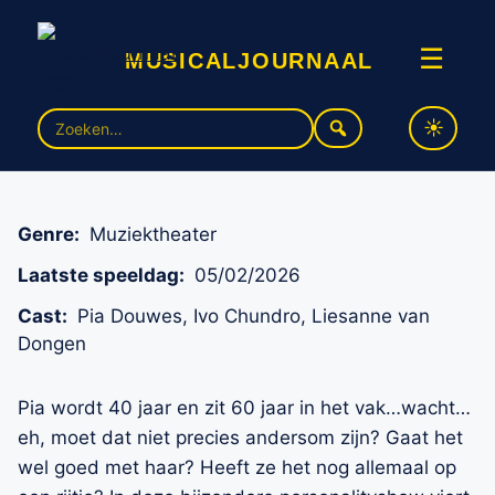
musicaljournaal
☰
Zoek
Pia… Up close & personal!
naar:
Genre:
Muziektheater
Laatste speeldag:
05/02/2026
Cast:
Pia Douwes, Ivo Chundro, Liesanne van
Dongen
Pia wordt 40 jaar en zit 60 jaar in het vak…wacht…
eh, moet dat niet precies andersom zijn? Gaat het
wel goed met haar? Heeft ze het nog allemaal op