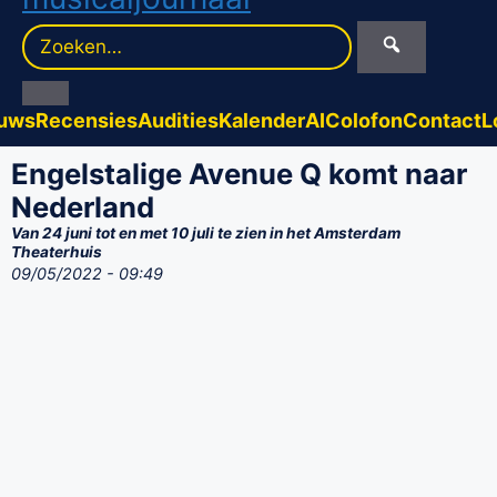
Zoek
naar:
uws
Recensies
Audities
Kalender
AI
Colofon
Contact
L
Engelstalige Avenue Q komt naar
Nederland
Van 24 juni tot en met 10 juli te zien in het Amsterdam
Theaterhuis
09/05/2022 - 09:49