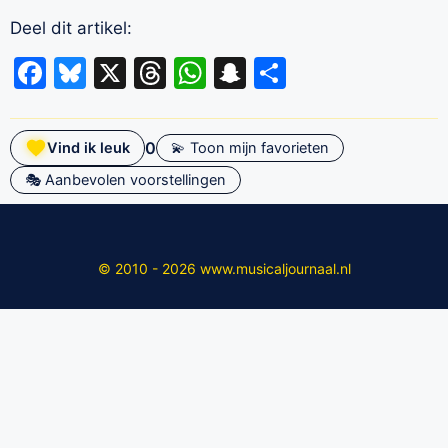
Deel dit artikel:
Facebook
Bluesky
X
Threads
WhatsApp
Snapchat
Delen
0
Vind ik leuk
💫 Toon mijn favorieten
🎭 Aanbevolen voorstellingen
© 2010 - 2026 www.musicaljournaal.nl