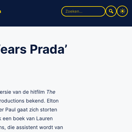
Zoek
n
naar:
ears Prada’
rsie van de hitfilm
The
roductions bekend. Elton
r Paul gaat zich storten
jk een boek van Lauren
hs, die assistent wordt van