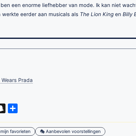
n ben een enorme liefhebber van mode. Ik kan niet wach
hn werkte eerder aan musicals als
The Lion King
en
Billy E
l Wears Prada
eads
hatsApp
Snapchat
Delen
mijn favorieten
🎭 Aanbevolen voorstellingen