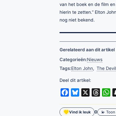
van het boek en de film e
hierin te zetten.” Elton Jo
nog niet bekend.
Gerelateerd aan dit artikel
Categorieën:
Nieuws
Tags:
Elton John
,
The Devi
Deel dit artikel:
Facebook
Bluesky
X
Thr
W
0
Vind ik leuk
💫 Toon 