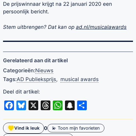
De prijswinnaar krijgt na 22 januari 2020 een
persoonlijk bericht.
Stem uitbrengen? Dat kan op
ad.nl/musicalawards
Gerelateerd aan dit artikel
Categorieën:
Nieuws
Tags:
AD Publieksprijs
,
musical awards
Deel dit artikel:
Facebook
Bluesky
X
Threads
WhatsApp
Snapchat
Delen
0
Vind ik leuk
💫 Toon mijn favorieten