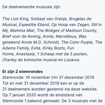
De deelnemende musicals zijn:
The Lion King,
Soldaat van Oranje
,
Brugklas de
Musical
,
Expeditie Eiland
,
Op Hoop van Zegen
,
Stil in
Mij
,
Mamma Mia!
,
The Bridges of Madison County
,
Brief voor de Koning
,
Annie
,
Marvellous
,
Was
getekend Annie M.G. Schmidt,
The Color Purple,
The
Adams Family,
Evita
,
Kinky Boots
,
Fun
Home,
Anastasia
,
’t Schaep met de 5 pooten,
Charley de komische musical
en
Lazarus.
Er zijn 2 stemrondes
Stemronde: 16 november t/m 31 december 2019
Tot en met 31 december 2019 kan er op de
21 deelnemers worden gestemd via deze website.
Op 7 januari 2020 wordt de eindstand van
Stemronde 1 bekend gemaakt. De 3 musicals met de